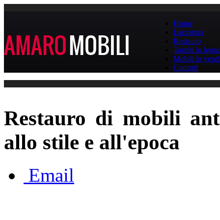
Home
Laccatura
AMARO
MOBILI
Restauro
Torniti in legn
Mobili in vend
Contatti
Restauro di mobili ant
allo stile e all'epoca
Email